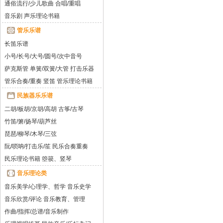
通俗流行/少儿歌曲
合唱/重唱
音乐剧
声乐理论书籍
管乐乐谱
长笛乐谱
小号/长号/大号/圆号/次中音号
萨克斯管
单簧/双簧/大管
打击乐器
管乐合奏/重奏
竖笛
管乐理论书籍
民族器乐乐谱
二胡/板胡/京胡/高胡
古筝/古琴
竹笛/箫/扬琴/葫芦丝
琵琶/柳琴/木琴/三弦
阮/唢呐/打击乐/笙
民乐合奏重奏
民乐理论书籍
箜篌、竖琴
音乐理论类
音乐美学/心理学、哲学
音乐史学
音乐欣赏/评论
音乐教育、管理
作曲/指挥/总谱/音乐制作