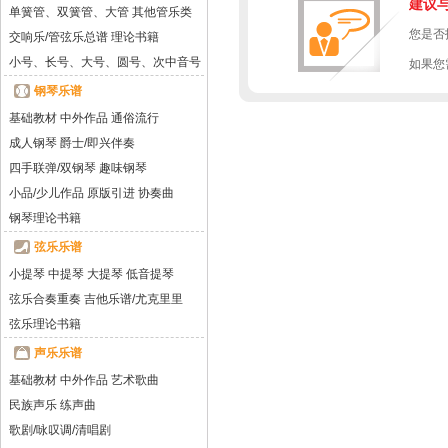
建议
单簧管、双簧管、大管
其他管乐类
您是否
交响乐/管弦乐总谱
理论书籍
小号、长号、大号、圆号、次中音号
如果您
钢琴乐谱
基础教材
中外作品
通俗流行
成人钢琴
爵士/即兴伴奏
四手联弹/双钢琴
趣味钢琴
小品/少儿作品
原版引进
协奏曲
钢琴理论书籍
弦乐乐谱
小提琴
中提琴
大提琴
低音提琴
弦乐合奏重奏
吉他乐谱/尤克里里
弦乐理论书籍
声乐乐谱
基础教材
中外作品
艺术歌曲
民族声乐
练声曲
歌剧/咏叹调/清唱剧