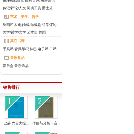
乐理视唱练耳
民族音乐/乐坛杂记
传记/评论/人文
词典工具
爵士乐
艺术、美学、哲学
绘画艺术
电影/戏曲/戏剧
哲学评论
美学/哲学/文学
艺术史
舞蹈
其它书籍
手风琴/管风琴/马林巴
电子琴
口琴
音乐礼品
音乐盒
音乐饰品
销售排行
巴赫 六首大提...
作曲与分析（音...