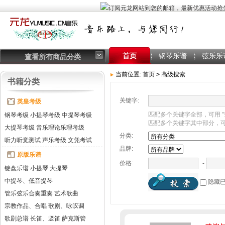
首页
钢琴乐谱
弦乐乐
查看所有商品分类
当前位置:
首页
>
高级搜索
书籍分类
关键字:
英皇考级
匹配多个关键字全部，可用 "空格" 
钢琴考级
小提琴考级
中提琴考级
匹配多个关键字其中部分，可用"+"
大提琴考级
音乐理论乐理考级
分类:
听力听觉测试
声乐考级
文凭考试
品牌:
原版乐谱
-
价格:
键盘乐谱
小提琴
大提琴
中提琴、低音提琴
隐藏
管乐弦乐合奏重奏
艺术歌曲
宗教作品、合唱
歌剧、咏叹调
歌剧总谱
长笛、竖笛
萨克斯管