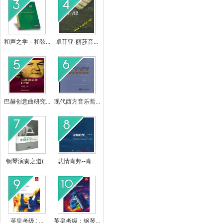
和声之学－和弦...
卓菲亚·丽莎音...
巴赫创意曲研究...
现代西方音乐哲...
钢琴演奏之道(...
悲情肖邦--肖...
英皇考级 : ...
英皇考级：钢琴...