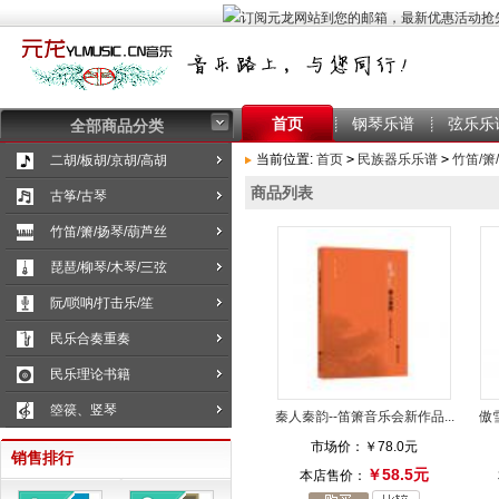
首页
钢琴乐谱
弦乐乐
全部商品分类
当前位置:
首页
>
民族器乐乐谱
>
竹笛/箫
二胡/板胡/京胡/高胡
商品列表
古筝/古琴
竹笛/箫/扬琴/葫芦丝
琵琶/柳琴/木琴/三弦
阮/唢呐/打击乐/笙
民乐合奏重奏
民乐理论书籍
箜篌、竖琴
秦人秦韵--笛箫音乐会新作品...
傲
市场价：
￥78.0元
销售排行
￥58.5元
本店售价：