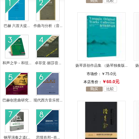
巴赫 六首大提...
作曲与分析（音...
和声之学－和弦...
卓菲亚·丽莎音...
扬琴原创作品集 （扬琴独奏版...
扬
市场价：
￥75.0元
￥60.0元
本店售价：
巴赫创意曲研究...
现代西方音乐哲...
钢琴演奏之道(...
悲情肖邦--肖...