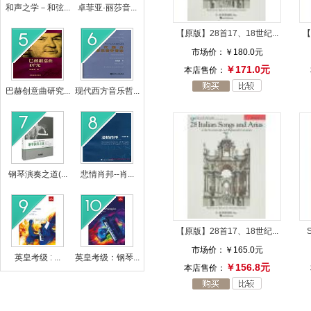
和声之学－和弦...
卓菲亚·丽莎音...
【原版】28首17、18世纪...
【
市场价：
￥180.0元
￥171.0元
本店售价：
巴赫创意曲研究...
现代西方音乐哲...
钢琴演奏之道(...
悲情肖邦--肖...
【原版】28首17、18世纪...
市场价：
￥165.0元
英皇考级 : ...
英皇考级：钢琴...
￥156.8元
本店售价：