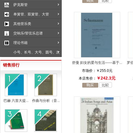
萨克斯管
单簧管、双簧管、大管
其他管乐类
交响乐/管弦乐总谱
理论书籍
小号、长号、大号、圆号、次
中音号
舒曼 妇女的爱与生活——基于...
罗伯
销售排行
市场价：
￥255.0元
￥242.3元
本店售价：
巴赫 六首大提...
作曲与分析（音...