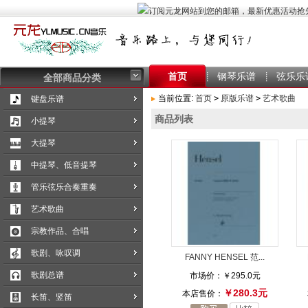
首页
钢琴乐谱
弦乐乐
全部商品分类
当前位置:
首页
>
原版乐谱
>
艺术歌曲
键盘乐谱
商品列表
小提琴
大提琴
中提琴、低音提琴
管乐弦乐合奏重奏
艺术歌曲
宗教作品、合唱
歌剧、咏叹调
FANNY HENSEL 范...
歌剧总谱
市场价：
￥295.0元
￥280.3元
本店售价：
长笛、竖笛